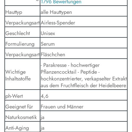
1796 Bewertungen
Hauttyp
alle Hauttypen
Verpackungsart
Airless-Spender
Geschlecht
Unisex
Formulierung
Serum
Verpackungsart
Fläschchen
- Parakresse - hochwertiger
Wichtige
Pflanzencocktail - Peptide -
Inhaltsstoffe
hochkonzentrierter, verkapselter Extrakt
aus dem Fruchtfleisch der Heidelbeere
ph-Wert
4,6
Geeignet für
Frauen und Männer
Naturkosmetik
ja
Anti-Aging
ja