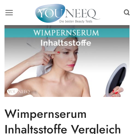
Skip
to
content
Wimpernserum
Inhaltsstoffe Vergleich