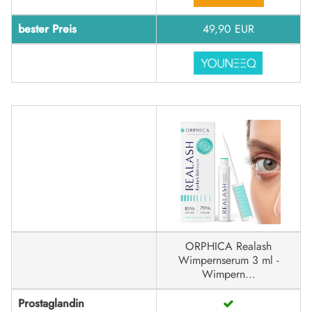
bester Preis
49,90 EUR
ORPHICA Realash
Wimpernserum 3 ml -
Wimpern...
Prostaglandin