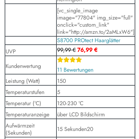
[vc_single_image
image="77804" img_size="full"
onclick="custom_link"
link="http://amzn.to/2aMLxW6"]
S8700 PROtect Haarglätter
99,99 €
76,99 €
UVP
Kundenwertung
11 Bewertungen
Leistung (Watt)
150
Temperaturstufen
5
Temperatur (°C)
120-230 °C
Temperaturanzeige
über LCD Bildschirm
Aufwärmzeit
15 Sekunden20
(Sekunden)